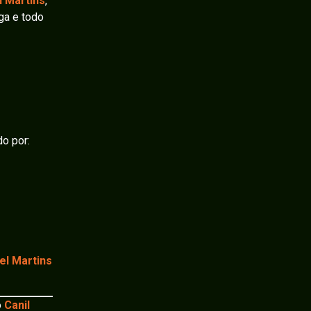
 Martins
,
ga e todo
do por:
el Martins
o
Canil