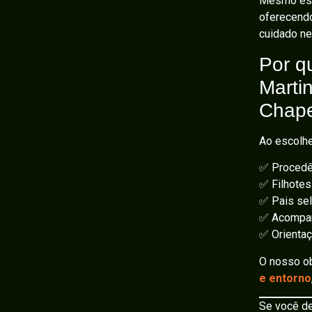
Mesmo esta
oferecendo
cuidado ne
Por q
Marti
Chap
Ao escolhe
✅ Procedên
✅ Filhotes
✅ Pais se
✅ Acompan
✅ Orientaç
O nosso ob
e entorno
Se você d