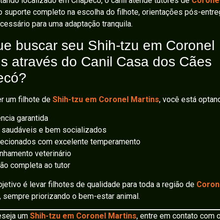
ndo localizado em Chapecó, o canil atende tutores de
Coronel
 suporte completo na escolha do filhote, orientações pós-entre
cessário para uma adaptação tranquila.
ue buscar seu Shih-tzu em Coronel
ns através do Canil Casa dos Cães
ecó?
r um filhote de
Shih-tzu em Coronel Martins
, você está optan
cia garantida
 saudáveis e bem socializados
lecionados com excelente temperamento
hamento veterinário
ão completa ao tutor
jetivo é levar filhotes de qualidade para toda a região de
Coron
, sempre priorizando o bem-estar animal.
eseja um
Shih-tzu em Coronel Martins
, entre em contato com 