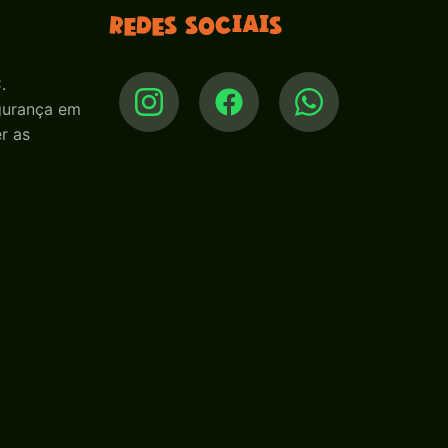
Redes sociais
.
egurança em
r as