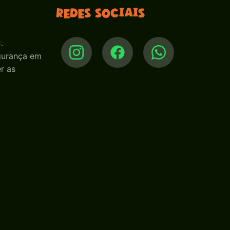
Redes sociais
.
egurança em
r as