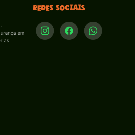
Redes sociais
.
egurança em
r as