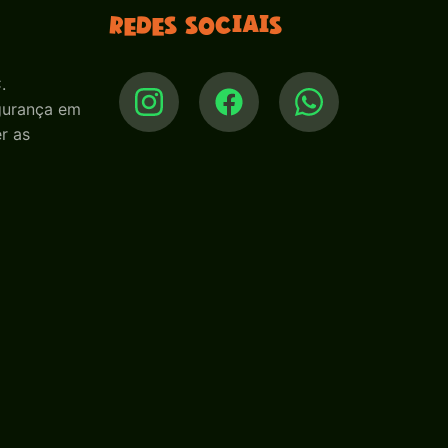
Redes sociais
.
egurança em
r as