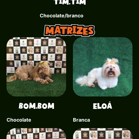
Tim.tim
Chocolate/branco
Matrizes
Bom.bom
Eloá
Chocolate
Branca