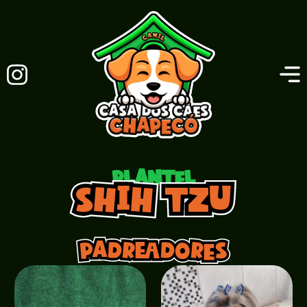
plantel
Shih Tzu
Padreadores